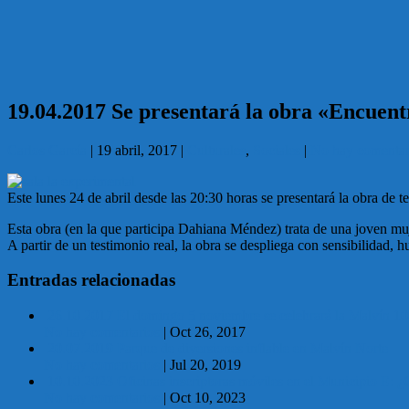
19.04.2017 Se presentará la obra «Encuent
Carlos García
|
19 abril, 2017
|
Culturales
,
Sociales
|
No hay comentar
Este lunes 24 de abril desde las 20:30 horas se presentará la obra de
Esta obra (en la que participa Dahiana Méndez) trata de una joven muje
A partir de un testimonio real, la obra se despliega con sensibilidad
Entradas relacionadas
26.10.2017 El domingo 5 noviembre se celebrará la Malvín 10
No hay comentarios
|
Oct 26, 2017
20.07.2019 Parque de diversiones inflable en Malvín Norte
No hay comentarios
|
Jul 20, 2019
10.10.2023 Oficinas inscriptoras móviles en el Municipio E:
No hay comentarios
|
Oct 10, 2023