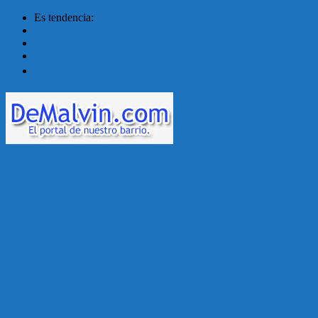
Es tendencia:
Malvín contará con ben...
Acuerdo en el MTSS garan...
¡Montevideo se prepara ...
Unión Atlética: 104 a�...
Menú