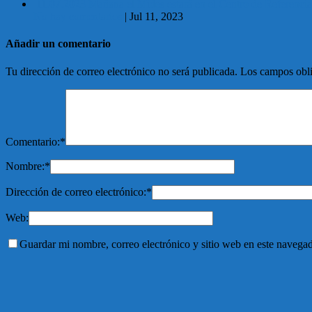
11.07.2023 Mañana el Mides estará en el Centro de Referencia
No hay comentarios
|
Jul 11, 2023
Añadir un comentario
Tu dirección de correo electrónico no será publicada.
Los campos obli
Comentario:
*
Nombre:
*
Dirección de correo electrónico:
*
Web:
Guardar mi nombre, correo electrónico y sitio web en este navega