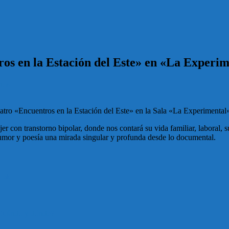
ros en la Estación del Este» en «La Experi
ios
 teatro «Encuentros en la Estación del Este» en la Sala «La Experimenta
r con transtorno bipolar, donde nos contará su vida familiar, laboral, 
, humor y poesía una mirada singular y profunda desde lo documental.
-5k
 ¿Cuándo y dónde?