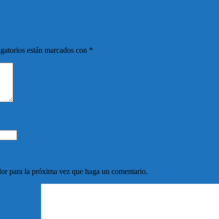
 Barrial
gatorios están marcados con
*
dor para la próxima vez que haga un comentario.