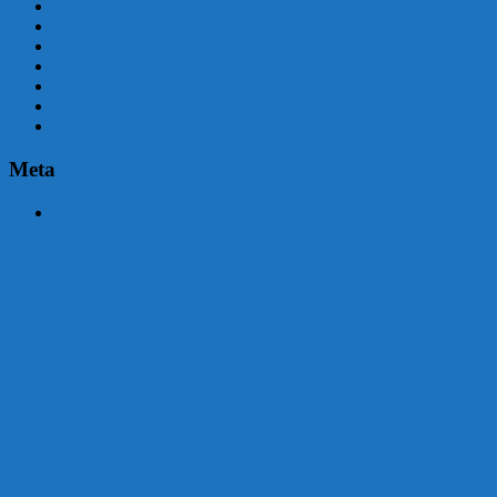
agosto 2015
julio 2015
junio 2015
mayo 2015
abril 2015
marzo 2015
febrero 2015
Meta
Acceder
Malvín contará con beneficiarios en Uruguay Impulsa
Acuerdo en el MTSS garantiza pago de salarios de COPSA en
agosto
¡Montevideo se prepara para el certamen «Señora de las Cuatro
Décadas»!