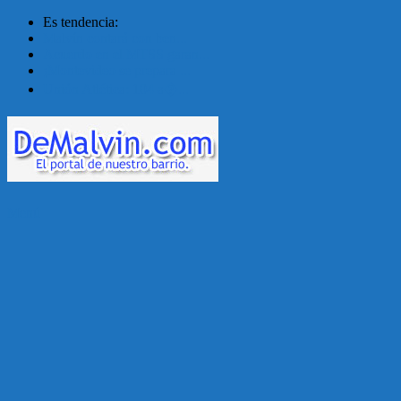
Es tendencia:
Malvín contará con ben...
Acuerdo en el MTSS garan...
¡Montevideo se prepara ...
Unión Atlética: 104 a�...
Menú