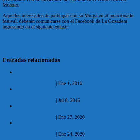
Moreno.
Aquellos interesados de participar con su Murga en el mencionado
festival, deberán comunicarse con el Facebook de La Gozadera
ingresando en el siguiente enlace:
https://www.facebook.com/lagozaderacuerdademalvin/
Entradas relacionadas
01.01.2016 Ya se conocen las fechas de los corsos y la
presencia de escenarios móviles en la Zona 7
No hay comentarios
|
Ene 1, 2016
08.07.2016 La Orquesta Filarmónica de Montevideo se
presentará el lunes en La Experimental
No hay comentarios
|
Jul 8, 2016
27.01.2020 Actividades del Carnaval 2020 organizadas por
el CCZ 7
No hay comentarios
|
Ene 27, 2020
24.01.2020 Están abiertas las audiciones 2020 del Coro La
Experimental
No hay comentarios
|
Ene 24, 2020