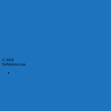
Unión Atlética: 104 años de Pasión Azulgrana en el Corazón de
Malvín
Corte de Agua en Malvín por rotura de línea troncal.
Asumen nuevas autoridades en el Municipio E
© 2026
DeMalvin.com
.
DeMalvin.com
Página de ejemplo