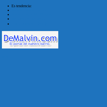
Es tendencia:
Malvín contará con ben...
Acuerdo en el MTSS garan...
¡Montevideo se prepara ...
Unión Atlética: 104 a�...
Menú