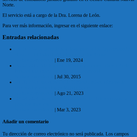
Norte.
El servicio está a cargo de la Dra. Lorena de León.
Para ver más información, ingresar en el siguiente enlace:
Entradas relacionadas
19.01.2024 A partir de hoy llega teatro a La Experimental en
el marco del festival «Montevideo de las Artes»
No hay comentarios
|
Ene 19, 2024
30.07.2015 Este lunes el educador y cocinero Diego Ruete
brindará una charla en Sala La Experimental
No hay comentarios
|
Jul 30, 2015
21.08.2023 Inauguración de comando móvil, cámaras de
seguridad y vehículos en Malvín Norte
No hay comentarios
|
Ago 21, 2023
03.03.2023 Inscripciones para clases de Hidrogimnasia para
personas mayores
No hay comentarios
|
Mar 3, 2023
Añadir un comentario
Tu dirección de correo electrónico no será publicada.
Los campos