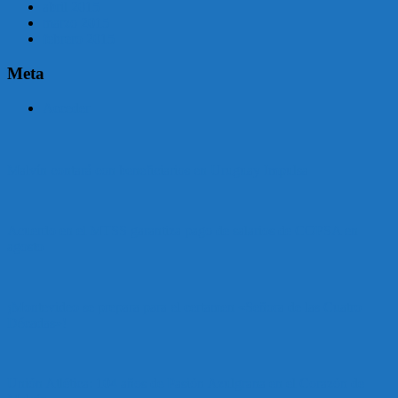
abril 2015
marzo 2015
febrero 2015
Meta
Acceder
Malvín contará con beneficiarios en Uruguay Impulsa
Acuerdo en el MTSS garantiza pago de salarios de COPSA en
agosto
¡Montevideo se prepara para el certamen «Señora de las Cuatro
Décadas»!
Unión Atlética: 104 años de Pasión Azulgrana en el Corazón de