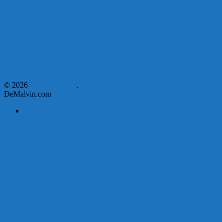
Malvín
Corte de Agua en Malvín por rotura de línea troncal.
Asumen nuevas autoridades en el Municipio E
© 2026
DeMalvin.com
.
DeMalvin.com
Página de ejemplo