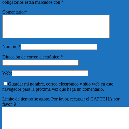
obligatorios están marcados con
*
Comentario:
*
Nombre:
*
Dirección de correo electrónico:
*
Web:
Guardar mi nombre, correo electrónico y sitio web en este
navegador para la próxima vez que haga un comentario.
Límite de tiempo se agote. Por favor, recargar el CAPTCHA por
favor.
9
+